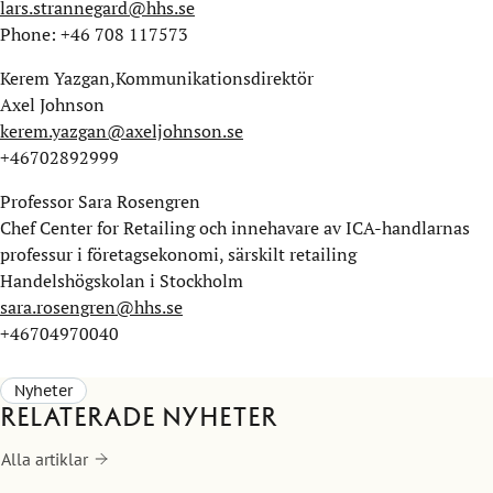
lars.strannegard@hhs.se
Phone: +46 708 117573
Kerem Yazgan,Kommunikationsdirektör
Axel Johnson
kerem.yazgan@axeljohnson.se
+46702892999
Professor Sara Rosengren
Chef Center for Retailing och innehavare av ICA-handlarnas
professur i företagsekonomi, särskilt retailing
Handelshögskolan i Stockholm
sara.rosengren@hhs.se
+46704970040
Nyheter
Relaterade nyheter
Alla artiklar