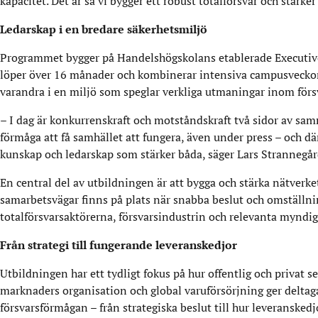
kapacitet. Det är så vi bygger ett robust totalförsvar och stä
Ledarskap i en bredare säkerhetsmiljö
Programmet bygger på Handelshögskolans etablerade Executiv
löper över 16 månader och kombinerar intensiva campusveckor
varandra i en miljö som speglar verkliga utmaningar inom förs
– I dag är konkurrenskraft och motståndskraft två sidor av s
förmåga att få samhället att fungera, även under press – och d
kunskap och ledarskap som stärker båda, säger Lars Strannegår
En central del av utbildningen är att bygga och stärka nätverket
samarbetsvägar finns på plats när snabba beslut och omställn
totalförsvarsaktörerna, försvarsindustrin och relevanta myndig
Från strategi till fungerande leveranskedjor
Utbildningen har ett tydligt fokus på hur offentlig och privat
marknaders organisation och global varuförsörjning ger deltag
försvarsförmågan – från strategiska beslut till hur leveransked