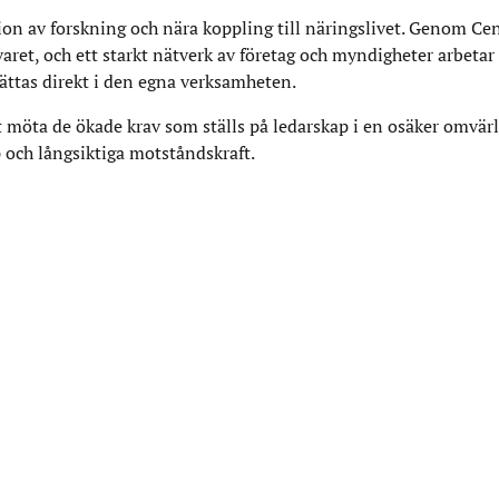
n av forskning och nära koppling till näringslivet. Genom Cen
varet, och ett starkt nätverk av företag och myndigheter arbetar
ttas direkt i den egna verksamheten.
 möta de ökade krav som ställs på ledarskap i en osäker omvär
p och långsiktiga motståndskraft.