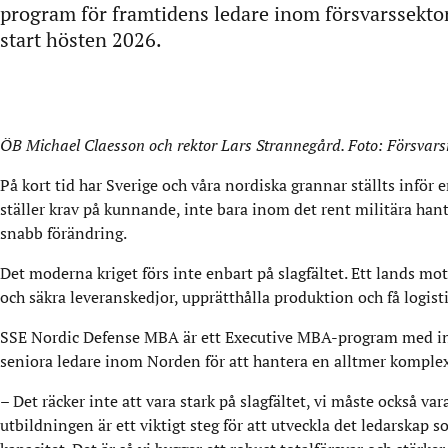
program för framtidens ledare inom försvarssekt
start hösten 2026.
ÖB Michael Claesson och rektor Lars Strannegård. Foto: Försvar
På kort tid har Sverige och våra nordiska grannar ställts infö
ställer krav på kunnande, inte bara inom det rent militära hant
snabb förändring.
Det moderna kriget förs inte enbart på slagfältet. Ett lands mot
och säkra leveranskedjor, upprätthålla produktion och få logisti
SSE Nordic Defense MBA är ett Executive MBA-program med inri
seniora ledare inom Norden för att hantera en alltmer komplex 
– Det räcker inte att vara stark på slagfältet, vi måste också va
utbildningen är ett viktigt steg för att utveckla det ledarskap 