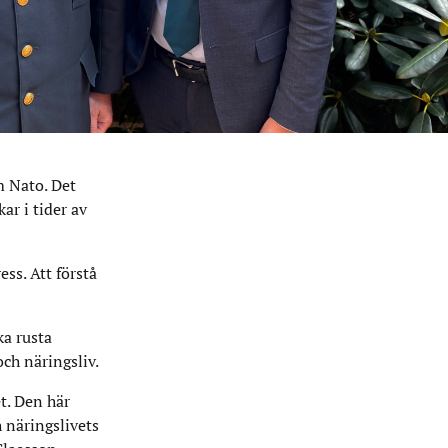
m Nato. Det
ar i tider av
ss. Att förstå
ka rusta
ch näringsliv.
et. Den här
h näringslivets