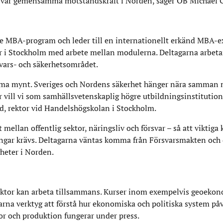
rker vår gemensamma motståndskraft i Norden, säger ÖB Michael 
e MBA-program och leder till en internationellt erkänd MBA-
 i Stockholm med arbete mellan modulerna. Deltagarna arbeta
vars- och säkerhetsområdet.
amma mynt. Sveriges och Nordens säkerhet hänger nära samman 
är vill vi som samhällsvetenskaplig högre utbildningsinstitutio
d, rektor vid Handelshögskolan i Stockholm.
 mellan offentlig sektor, näringsliv och försvar – så att viktiga
ingar krävs. Deltagarna väntas komma från Försvarsmakten och
heter i Norden.
 sektor kan arbeta tillsammans. Kurser inom exempelvis geoekon
arna verktyg att förstå hur ekonomiska och politiska system på
jor och produktion fungerar under press.