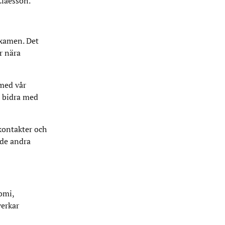
Claesson.
examen. Det
r nära
med vår
n bidra med
 kontakter och
 de andra
omi,
verkar