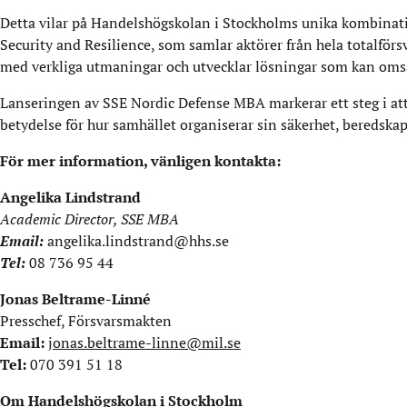
Detta vilar på Handelshögskolan i Stockholms unika kombinatio
Security and Resilience, som samlar aktörer från hela totalförs
med verkliga utmaningar och utvecklar lösningar som kan omsä
Lanseringen av SSE Nordic Defense MBA markerar ett steg i att
betydelse för hur samhället organiserar sin säkerhet, beredska
För mer information, vänligen kontakta:
Angelika Lindstrand
Academic Director, SSE MBA
Email:
angelika.lindstrand@hhs.se
Tel:
08 736 95 44
Jonas Beltrame-Linné
Presschef, Försvarsmakten
Email:
jonas.beltrame-linne@mil.se
Tel:
070 391 51 18
Om Handelshögskolan i Stockholm