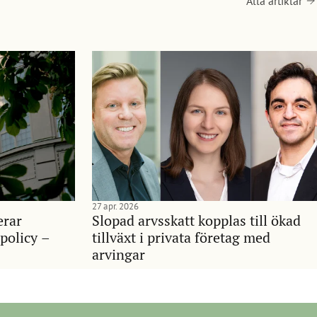
Alla artiklar
27 apr. 2026
erar
Slopad arvsskatt kopplas till ökad
policy –
tillväxt i privata företag med
arvingar