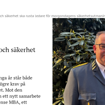
 och säkerhet ska rusta ledare för morgondagens säkerhetsutmani
och säkerhet
nga år står både
ögre krav på
et. Mot den
 ett nytt samarbete
ense MBA, ett