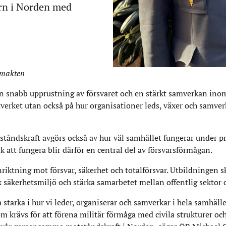
orn i Norden med
smakten
r en snabb upprustning av försvaret och en stärkt samverkan ino
verket utan också på hur organisationer leds, växer och samverk
ståndskraft avgörs också av hur väl samhället fungerar under pre
k att fungera blir därför en central del av försvarsförmågan.
ktning mot försvar, säkerhet och totalförsvar. Utbildningen s
säkerhetsmiljö och stärka samarbetet mellan offentlig sektor o
ra starka i hur vi leder, organiserar och samverkar i hela samhäll
som krävs för att förena militär förmåga med civila strukturer oc