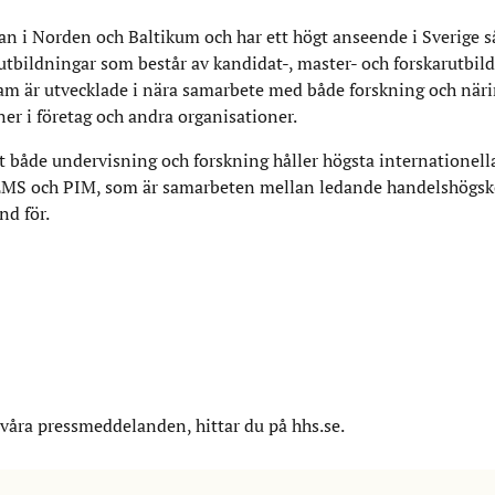
n i Norden och Baltikum och har ett högt anseende i Sverige 
 utbildningar som består av kandidat-, master- och forskarutbil
am är utvecklade i nära samarbete med både forskning och närin
ner i företag och andra organisationer.
 både undervisning och forskning håller högsta internationell
S och PIM, som är samarbeten mellan ledande handelshögskol
änd för.
åra pressmeddelanden, hittar du på hhs.se.