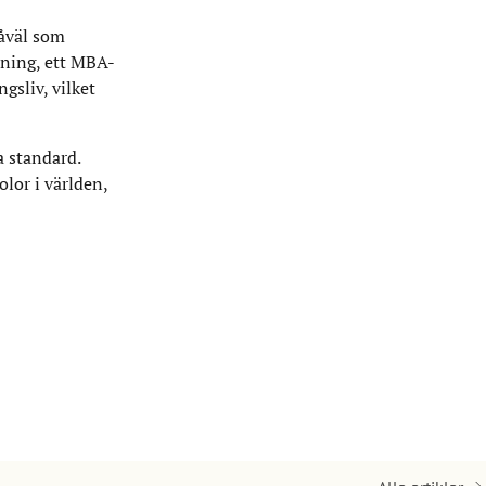
såväl som
dning, ett MBA-
gsliv, vilket
a standard.
or i världen,