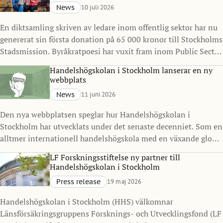
News
10 juli 2026
En diktsamling skriven av ledare inom offentlig sektor har nu
genererat sin första donation på 65 000 kronor till Stockholms
Stadsmission. Byråkratpoesi har vuxit fram inom Public Sector
Management Program vid Handelshögskolan i Stockholm
Handelshögskolan i Stockholm lanserar en ny
under det senaste decenniet och visar hur ledarskap, reflektion
webbplats
och kreativitet kan göra avtryck långt utanför klassrummet.
News
11 juni 2026
Den nya webbplatsen speglar hur Handelshögskolan i
Stockholm har utvecklats under det senaste decenniet. Som en
alltmer internationell handelshögskola med en växande global
gemenskap ville vi skapa en digital närvaro som bättre
LF Forskningsstiftelse ny partner till
representerar vilka vi är idag och vart vi är på väg.
Handelshögskolan i Stockholm
Press release
19 maj 2026
Handelshögskolan i Stockholm (HHS) välkomnar
Länsförsäkringsgruppens Forsknings- och Utvecklingsfond (LF