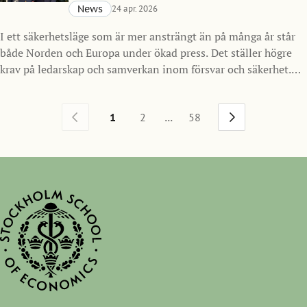
News
24 apr. 2026
I ett säkerhetsläge som är mer ansträngt än på många år står
både Norden och Europa under ökad press. Det ställer högre
krav på ledarskap och samverkan inom försvar och säkerhet.
Mot den bakgrunden inleder Handelshögskolan i Stockholm
ett nytt samarbete med Försvarsmakten och lanserar SSE
...
1
2
58
Nordic Defense MBA, ett program för framtidens ledare inom
försvarssektorn i Norden med start hösten 2026.