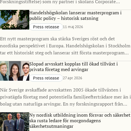
Forskningsstiftelse) som ny partner i skolans Corporate
Partnership Program. Samarbetet syftar till att stärka
Handelshögskolan lanserar masterprogram i
kopplingen mellan akademi och näringsliv, med särskilt fokus
public policy – historisk satsning
på finans, resiliens och samhällelig stabilitet i en tid präglad
Press release
11 maj 2026
av ökad komplexitet.
Ett nytt masterprogram ska stärka Sveriges röst och det
nordiska perspektivet i Europa. Handelshögskolan i Stockholm
tar ett historiskt steg och lanserar sitt första masterprogram
inriktat på offentlig sektor och policy. Master in Public Policy
Slopad arvsskatt kopplas till ökad tillväxt i
(MPP), med start 2027, ska utbilda nästa generation
privata företag med arvingar
beslutsfattare för att möta komplexa samhällsutmaningar, i
Press release
27 apr. 2026
Sverige och internationellt.
När Sverige avskaffade arvsskatten 2005 ökade tillväxten i
privatägda företag med potentiella familjeefterträdare mer än i
bolag utan naturliga arvingar. En ny forskningsrapport från
Handelshögskolan i Stockholm visar också ökade investeringar
Ny nordisk utbildning inom försvar och säkerhet
och skatteintäkter.
ska rusta ledare för morgondagens
säkerhetsutmaningar