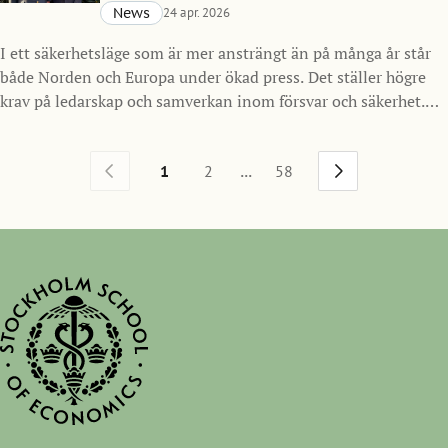
News
24 apr. 2026
I ett säkerhetsläge som är mer ansträngt än på många år står
både Norden och Europa under ökad press. Det ställer högre
krav på ledarskap och samverkan inom försvar och säkerhet.
Mot den bakgrunden inleder Handelshögskolan i Stockholm
ett nytt samarbete med Försvarsmakten och lanserar SSE
...
1
2
58
Nordic Defense MBA, ett program för framtidens ledare inom
försvarssektorn i Norden med start hösten 2026.