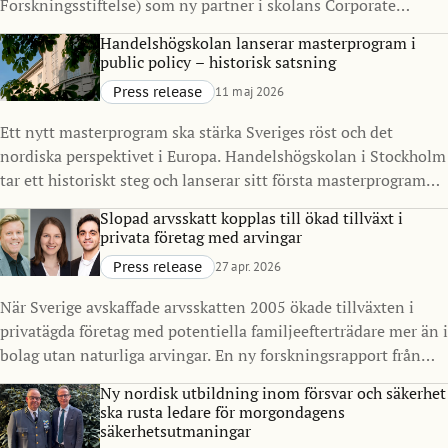
Forskningsstiftelse) som ny partner i skolans Corporate
Partnership Program. Samarbetet syftar till att stärka
Handelshögskolan lanserar masterprogram i
kopplingen mellan akademi och näringsliv, med särskilt fokus
public policy – historisk satsning
på finans, resiliens och samhällelig stabilitet i en tid präglad
Press release
11 maj 2026
av ökad komplexitet.
Ett nytt masterprogram ska stärka Sveriges röst och det
nordiska perspektivet i Europa. Handelshögskolan i Stockholm
tar ett historiskt steg och lanserar sitt första masterprogram
inriktat på offentlig sektor och policy. Master in Public Policy
Slopad arvsskatt kopplas till ökad tillväxt i
(MPP), med start 2027, ska utbilda nästa generation
privata företag med arvingar
beslutsfattare för att möta komplexa samhällsutmaningar, i
Press release
27 apr. 2026
Sverige och internationellt.
När Sverige avskaffade arvsskatten 2005 ökade tillväxten i
privatägda företag med potentiella familjeefterträdare mer än i
bolag utan naturliga arvingar. En ny forskningsrapport från
Handelshögskolan i Stockholm visar också ökade investeringar
Ny nordisk utbildning inom försvar och säkerhet
och skatteintäkter.
ska rusta ledare för morgondagens
säkerhetsutmaningar