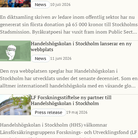
News
10 juli 2026
En diktsamling skriven av ledare inom offentlig sektor har nu
genererat sin första donation på 65 000 kronor till Stockholms
Stadsmission. Byråkratpoesi har vuxit fram inom Public Sector
Management Program vid Handelshögskolan i Stockholm
Handelshögskolan i Stockholm lanserar en ny
under det senaste decenniet och visar hur ledarskap, reflektion
webbplats
och kreativitet kan göra avtryck långt utanför klassrummet.
News
11 juni 2026
Den nya webbplatsen speglar hur Handelshögskolan i
Stockholm har utvecklats under det senaste decenniet. Som en
alltmer internationell handelshögskola med en växande global
gemenskap ville vi skapa en digital närvaro som bättre
LF Forskningsstiftelse ny partner till
representerar vilka vi är idag och vart vi är på väg.
Handelshögskolan i Stockholm
Press release
19 maj 2026
Handelshögskolan i Stockholm (HHS) välkomnar
Länsförsäkringsgruppens Forsknings- och Utvecklingsfond (LF