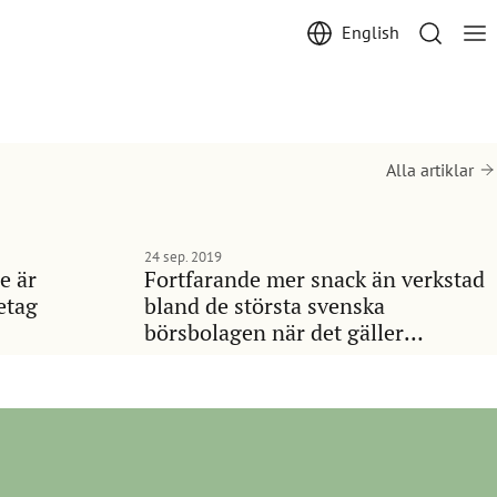
English
Alla artiklar
24 sep. 2019
e är
Fortfarande mer snack än verkstad
retag
bland de största svenska
börsbolagen när det gäller
hållbarhet