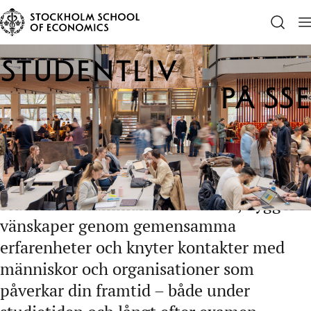
Startsida
Studentliv
Studentliv
på SSE
Studentlivet vid Handelshögskolan i
Stockholm samlar ambitiösa studenter i
en nära och samarbetsinriktad miljö. Du
studerar tillsammans med andra, bygger
vänskaper genom gemensamma
erfarenheter och knyter kontakter med
människor och organisationer som
påverkar din framtid – både under