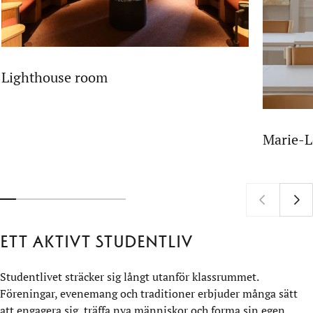
Lighthouse room
Marie-
Ett aktivt studentliv
Studentlivet sträcker sig långt utanför klassrummet.
Föreningar, evenemang och traditioner erbjuder många sätt
att engagera sig, träffa nya människor och forma sin egen