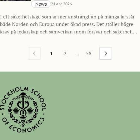
News
24 apr. 2026
I ett säkerhetsläge som är mer ansträngt än på många år står
både Norden och Europa under ökad press. Det ställer högre
krav på ledarskap och samverkan inom försvar och säkerhet.
Mot den bakgrunden inleder Handelshögskolan i Stockholm
ett nytt samarbete med Försvarsmakten och lanserar SSE
...
1
2
58
Nordic Defense MBA, ett program för framtidens ledare inom
försvarssektorn i Norden med start hösten 2026.