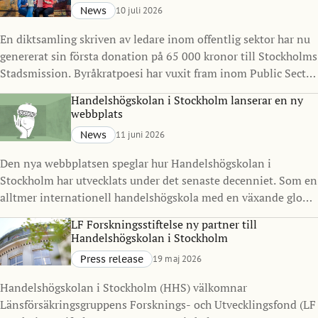
News
10 juli 2026
En diktsamling skriven av ledare inom offentlig sektor har nu
genererat sin första donation på 65 000 kronor till Stockholms
Stadsmission. Byråkratpoesi har vuxit fram inom Public Sector
Management Program vid Handelshögskolan i Stockholm
Handelshögskolan i Stockholm lanserar en ny
under det senaste decenniet och visar hur ledarskap, reflektion
webbplats
och kreativitet kan göra avtryck långt utanför klassrummet.
News
11 juni 2026
Den nya webbplatsen speglar hur Handelshögskolan i
Stockholm har utvecklats under det senaste decenniet. Som en
alltmer internationell handelshögskola med en växande global
gemenskap ville vi skapa en digital närvaro som bättre
LF Forskningsstiftelse ny partner till
representerar vilka vi är idag och vart vi är på väg.
Handelshögskolan i Stockholm
Press release
19 maj 2026
Handelshögskolan i Stockholm (HHS) välkomnar
Länsförsäkringsgruppens Forsknings- och Utvecklingsfond (LF