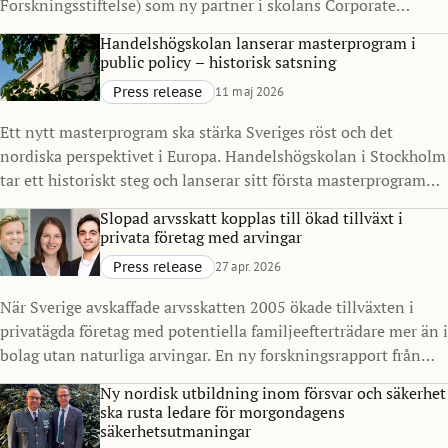
Forskningsstiftelse) som ny partner i skolans Corporate
Partnership Program. Samarbetet syftar till att stärka
Handelshögskolan lanserar masterprogram i
kopplingen mellan akademi och näringsliv, med särskilt fokus
public policy – historisk satsning
på finans, resiliens och samhällelig stabilitet i en tid präglad
Press release
11 maj 2026
av ökad komplexitet.
Ett nytt masterprogram ska stärka Sveriges röst och det
nordiska perspektivet i Europa. Handelshögskolan i Stockholm
tar ett historiskt steg och lanserar sitt första masterprogram
inriktat på offentlig sektor och policy. Master in Public Policy
Slopad arvsskatt kopplas till ökad tillväxt i
(MPP), med start 2027, ska utbilda nästa generation
privata företag med arvingar
beslutsfattare för att möta komplexa samhällsutmaningar, i
Press release
27 apr. 2026
Sverige och internationellt.
När Sverige avskaffade arvsskatten 2005 ökade tillväxten i
privatägda företag med potentiella familjeefterträdare mer än i
bolag utan naturliga arvingar. En ny forskningsrapport från
Handelshögskolan i Stockholm visar också ökade investeringar
Ny nordisk utbildning inom försvar och säkerhet
och skatteintäkter.
ska rusta ledare för morgondagens
säkerhetsutmaningar