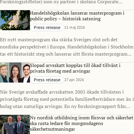
Forskningsstiftelse) som ny partner i skolans Corporate
Partnership Program. Samarbetet syftar till att stärka
Handelshögskolan lanserar masterprogram i
kopplingen mellan akademi och näringsliv, med särskilt fokus
public policy – historisk satsning
på finans, resiliens och samhällelig stabilitet i en tid präglad
Press release
11 maj 2026
av ökad komplexitet.
Ett nytt masterprogram ska stärka Sveriges röst och det
nordiska perspektivet i Europa. Handelshögskolan i Stockholm
tar ett historiskt steg och lanserar sitt första masterprogram
inriktat på offentlig sektor och policy. Master in Public Policy
Slopad arvsskatt kopplas till ökad tillväxt i
(MPP), med start 2027, ska utbilda nästa generation
privata företag med arvingar
beslutsfattare för att möta komplexa samhällsutmaningar, i
Press release
27 apr. 2026
Sverige och internationellt.
När Sverige avskaffade arvsskatten 2005 ökade tillväxten i
privatägda företag med potentiella familjeefterträdare mer än i
bolag utan naturliga arvingar. En ny forskningsrapport från
Handelshögskolan i Stockholm visar också ökade investeringar
Ny nordisk utbildning inom försvar och säkerhet
och skatteintäkter.
ska rusta ledare för morgondagens
säkerhetsutmaningar