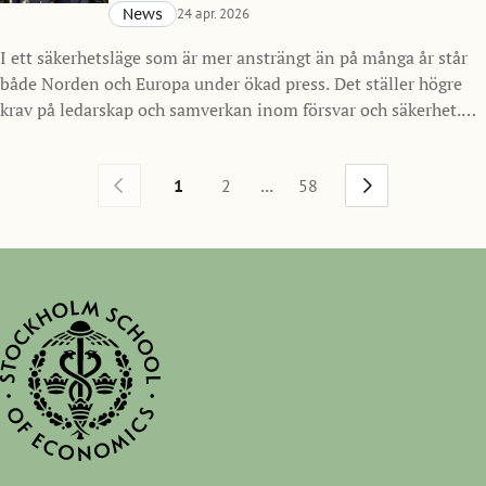
News
24 apr. 2026
I ett säkerhetsläge som är mer ansträngt än på många år står
både Norden och Europa under ökad press. Det ställer högre
krav på ledarskap och samverkan inom försvar och säkerhet.
Mot den bakgrunden inleder Handelshögskolan i Stockholm
ett nytt samarbete med Försvarsmakten och lanserar SSE
...
1
2
58
Nordic Defense MBA, ett program för framtidens ledare inom
försvarssektorn i Norden med start hösten 2026.