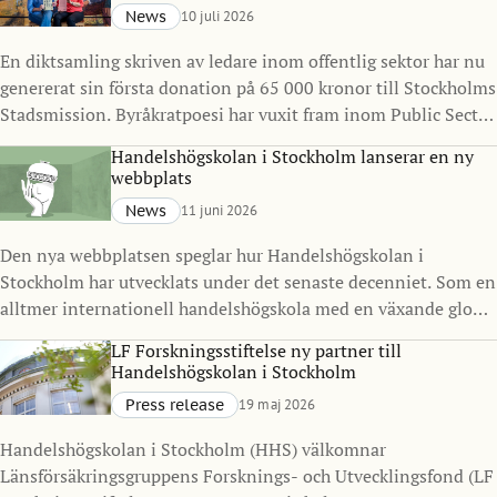
News
10 juli 2026
En diktsamling skriven av ledare inom offentlig sektor har nu
genererat sin första donation på 65 000 kronor till Stockholms
Stadsmission. Byråkratpoesi har vuxit fram inom Public Sector
Management Program vid Handelshögskolan i Stockholm
Handelshögskolan i Stockholm lanserar en ny
under det senaste decenniet och visar hur ledarskap, reflektion
webbplats
och kreativitet kan göra avtryck långt utanför klassrummet.
News
11 juni 2026
Den nya webbplatsen speglar hur Handelshögskolan i
Stockholm har utvecklats under det senaste decenniet. Som en
alltmer internationell handelshögskola med en växande global
gemenskap ville vi skapa en digital närvaro som bättre
LF Forskningsstiftelse ny partner till
representerar vilka vi är idag och vart vi är på väg.
Handelshögskolan i Stockholm
Press release
19 maj 2026
Handelshögskolan i Stockholm (HHS) välkomnar
Länsförsäkringsgruppens Forsknings- och Utvecklingsfond (LF