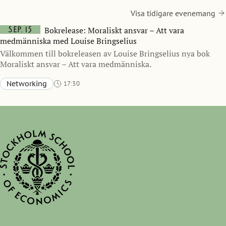
Visa tidigare evenemang
sep. 15
Bokrelease: Moraliskt ansvar – Att vara
medmänniska med Louise Bringselius
Välkommen till bokreleasen av Louise Bringselius nya bok
Moraliskt ansvar – Att vara medmänniska.
Networking
17:30
Sveavägen 65, Stockholm (accessible entrance via Bertil Ohlins gata 4)
Aula, Stockholm School of Economics