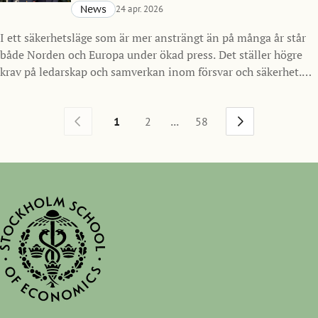
News
24 apr. 2026
I ett säkerhetsläge som är mer ansträngt än på många år står
både Norden och Europa under ökad press. Det ställer högre
krav på ledarskap och samverkan inom försvar och säkerhet.
Mot den bakgrunden inleder Handelshögskolan i Stockholm
ett nytt samarbete med Försvarsmakten och lanserar SSE
...
1
2
58
Nordic Defense MBA, ett program för framtidens ledare inom
försvarssektorn i Norden med start hösten 2026.