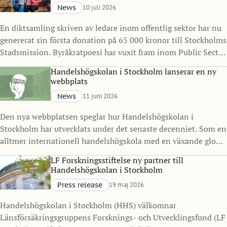
News
10 juli 2026
En diktsamling skriven av ledare inom offentlig sektor har nu
genererat sin första donation på 65 000 kronor till Stockholms
Stadsmission. Byråkratpoesi har vuxit fram inom Public Sector
Management Program vid Handelshögskolan i Stockholm
Handelshögskolan i Stockholm lanserar en ny
under det senaste decenniet och visar hur ledarskap, reflektion
webbplats
och kreativitet kan göra avtryck långt utanför klassrummet.
News
11 juni 2026
Den nya webbplatsen speglar hur Handelshögskolan i
Stockholm har utvecklats under det senaste decenniet. Som en
alltmer internationell handelshögskola med en växande global
gemenskap ville vi skapa en digital närvaro som bättre
LF Forskningsstiftelse ny partner till
representerar vilka vi är idag och vart vi är på väg.
Handelshögskolan i Stockholm
Press release
19 maj 2026
Handelshögskolan i Stockholm (HHS) välkomnar
Länsförsäkringsgruppens Forsknings- och Utvecklingsfond (LF