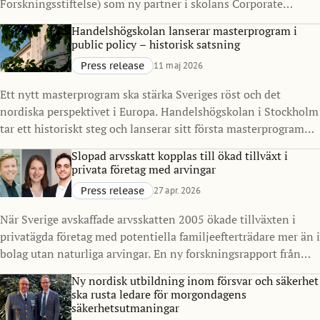
Forskningsstiftelse) som ny partner i skolans Corporate
Partnership Program. Samarbetet syftar till att stärka
Handelshögskolan lanserar masterprogram i
kopplingen mellan akademi och näringsliv, med särskilt fokus
public policy – historisk satsning
på finans, resiliens och samhällelig stabilitet i en tid präglad
Press release
11 maj 2026
av ökad komplexitet.
Ett nytt masterprogram ska stärka Sveriges röst och det
nordiska perspektivet i Europa. Handelshögskolan i Stockholm
tar ett historiskt steg och lanserar sitt första masterprogram
inriktat på offentlig sektor och policy. Master in Public Policy
Slopad arvsskatt kopplas till ökad tillväxt i
(MPP), med start 2027, ska utbilda nästa generation
privata företag med arvingar
beslutsfattare för att möta komplexa samhällsutmaningar, i
Press release
27 apr. 2026
Sverige och internationellt.
När Sverige avskaffade arvsskatten 2005 ökade tillväxten i
privatägda företag med potentiella familjeefterträdare mer än i
bolag utan naturliga arvingar. En ny forskningsrapport från
Handelshögskolan i Stockholm visar också ökade investeringar
Ny nordisk utbildning inom försvar och säkerhet
och skatteintäkter.
ska rusta ledare för morgondagens
säkerhetsutmaningar