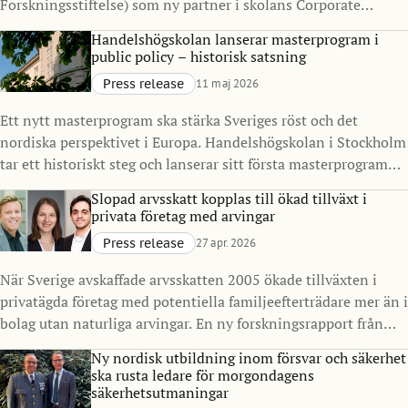
Forskningsstiftelse) som ny partner i skolans Corporate
Partnership Program. Samarbetet syftar till att stärka
Handelshögskolan lanserar masterprogram i
kopplingen mellan akademi och näringsliv, med särskilt fokus
public policy – historisk satsning
på finans, resiliens och samhällelig stabilitet i en tid präglad
Press release
11 maj 2026
av ökad komplexitet.
Ett nytt masterprogram ska stärka Sveriges röst och det
nordiska perspektivet i Europa. Handelshögskolan i Stockholm
tar ett historiskt steg och lanserar sitt första masterprogram
inriktat på offentlig sektor och policy. Master in Public Policy
Slopad arvsskatt kopplas till ökad tillväxt i
(MPP), med start 2027, ska utbilda nästa generation
privata företag med arvingar
beslutsfattare för att möta komplexa samhällsutmaningar, i
Press release
27 apr. 2026
Sverige och internationellt.
När Sverige avskaffade arvsskatten 2005 ökade tillväxten i
privatägda företag med potentiella familjeefterträdare mer än i
bolag utan naturliga arvingar. En ny forskningsrapport från
Handelshögskolan i Stockholm visar också ökade investeringar
Ny nordisk utbildning inom försvar och säkerhet
och skatteintäkter.
ska rusta ledare för morgondagens
säkerhetsutmaningar