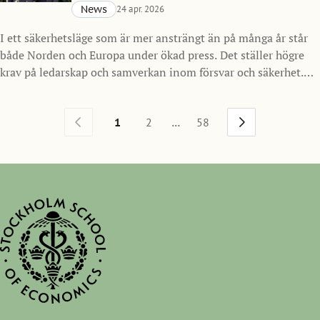
News
24 apr. 2026
I ett säkerhetsläge som är mer ansträngt än på många år står
både Norden och Europa under ökad press. Det ställer högre
krav på ledarskap och samverkan inom försvar och säkerhet.
Mot den bakgrunden inleder Handelshögskolan i Stockholm
ett nytt samarbete med Försvarsmakten och lanserar SSE
...
1
2
58
Nordic Defense MBA, ett program för framtidens ledare inom
försvarssektorn i Norden med start hösten 2026.