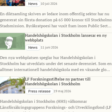
News
10 juli 2026
En diktsamling skriven av ledare inom offentlig sektor har nu
genererat sin första donation på 65 000 kronor till Stockholms
Stadsmission. Byråkratpoesi har vuxit fram inom Public Sector
Management Program vid Handelshögskolan i Stockholm
Handelshögskolan i Stockholm lanserar en ny
under det senaste decenniet och visar hur ledarskap, reflektion
webbplats
och kreativitet kan göra avtryck långt utanför klassrummet.
News
11 juni 2026
Den nya webbplatsen speglar hur Handelshögskolan i
Stockholm har utvecklats under det senaste decenniet. Som en
alltmer internationell handelshögskola med en växande global
gemenskap ville vi skapa en digital närvaro som bättre
LF Forskningsstiftelse ny partner till
representerar vilka vi är idag och vart vi är på väg.
Handelshögskolan i Stockholm
Press release
19 maj 2026
Handelshögskolan i Stockholm (HHS) välkomnar
Länsförsäkringsgruppens Forsknings- och Utvecklingsfond (LF