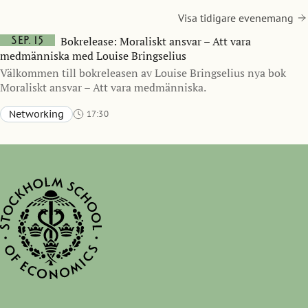
Visa tidigare evenemang
sep. 15
Bokrelease: Moraliskt ansvar – Att vara
medmänniska med Louise Bringselius
Välkommen till bokreleasen av Louise Bringselius nya bok
Moraliskt ansvar – Att vara medmänniska.
Networking
17:30
Sveavägen 65, Stockholm (accessible entrance via Bertil Ohlins gata 4)
Aula, Stockholm School of Economics